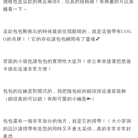
價格也是這款的將近兩倍$，但真的很精緻！有興趣的可以靠
櫃看一下～
這款包包剛推出的時候最抓住我眼睛的，就是這個帶有LOG
O的吊牌！！它的存在讓包包瞬間有了靈魂💕
背面的小袋也讓包包的實用性大提升！坐公車坐捷運把悠遊
卡插在這邊非常方便！
包包的拉鍊是對開式的，我把隨包給的鎖頭掛這邊當裝飾
（鎖頭真的可以鎖！有附可愛的小鑰匙🔑）
包包還有一個非常加分的地方，就是它的揹帶！！大小穿洞
的設計讓揹帶有造型的同時又不會太花俏，真的非常非常好
看😍