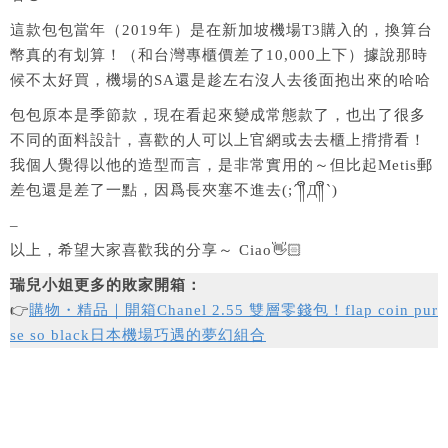
這款包包當年（2019年）是在新加坡機場T3購入的，換算台
幣真的有划算！（和台灣專櫃價差了10,000上下）據說那時
候不太好買，機場的SA還是趁左右沒人去後面抱出來的哈哈
包包原本是季節款，現在看起來變成常態款了，也出了很多
不同的面料設計，喜歡的人可以上官網或去去櫃上揹揹看！
我個人覺得以他的造型而言，是非常實用的～但比起Metis郵
差包還是差了一點，因爲長夾塞不進去(;´༎ຶД༎ຶ`)
–
以上，希望大家喜歡我的分享～ Ciao👋🏻
瑞兒小姐更多的敗家開箱：
👉
購物・精品｜開箱Chanel 2.55 雙層零錢包！flap coin pur
se so black日本機場巧遇的夢幻組合