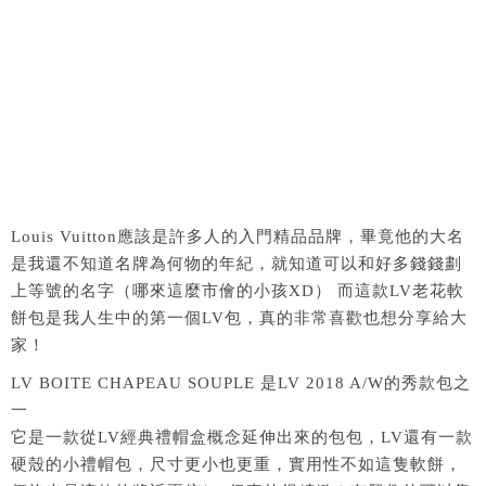
Louis Vuitton應該是許多人的入門精品品牌，畢竟他的大名
是我還不知道名牌為何物的年紀，就知道可以和好多錢錢劃
上等號的名字（哪來這麼市儈的小孩XD） 而這款LV老花軟
餅包是我人生中的第一個LV包，真的非常喜歡也想分享給大
家！
LV BOITE CHAPEAU SOUPLE 是LV 2018 A/W的秀款包之
一
它是一款從LV經典禮帽盒概念延伸出來的包包，LV還有一款
硬殼的小禮帽包，尺寸更小也更重，實用性不如這隻軟餅，